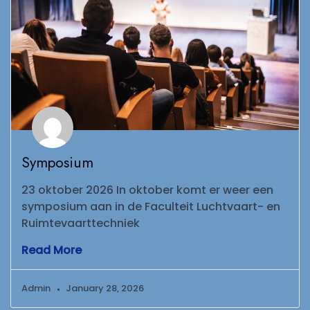
Symposium
23 oktober 2026 In oktober komt er weer een
symposium aan in de Faculteit Luchtvaart- en
Ruimtevaarttechniek
Read More
Admin
January 28, 2026